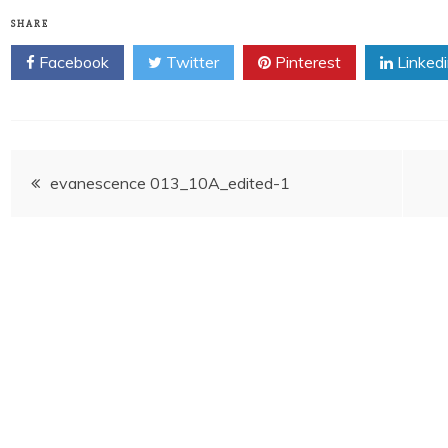
SHARE
Facebook
Twitter
Pinterest
Linked
Post
evanescence 013_10A_edited-1
navigation